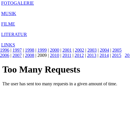
FOTOGALERIE
MUSIK
FILME
LITERATUR
LINKS
1996
|
1997
|
1998
|
1999
|
2000
|
2001
|
2002
|
2003
|
2004
|
2005
2006
|
2007
|
2008
|
2009
|
2010
|
2011
|
2012
|
2013
|
2014
|
2015
20