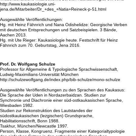
http://www.kaukasiologie.uni-
jena.de/Mitarbeiter/Dr_+des_+Natia+Reineck-p-51.html
Ausgewählte Veröffentlichungen:
Hg. mit Heinz Fähnrich und Nana Odishelidze: Georgische Verben
mit deutschen Entsprechungen und Satzbeispielen. 3 Bände,
Aachen 2013.
Hg. mit Ute Rieger: Kaukasiologie heute. Festschrift für Heinz
Fähnrich zum 70. Geburtstag, Jena 2016.
Prof. Dr. Wolfgang Schulze
Professor für Allgemeine & Typologische Sprachwissenschaft,
Ludwig-Maximilians-Universität München
http://schulzewolfgang.de/index.php/bib-schulze/mono-schulze
Ausgewählte Veröffentlichungen zu den Sprachen des Kaukasus:
Die Sprache der Uden in Nordazerbaidzan. Studien zur
Synchronie und Diachronie einer süd-ostkaukasischen Sprache,
Wiesbaden 1982.
Studien zur Rekonstruktion des Lautstandes der
südostkaukasischen (lezgischen) Grundsprache,
Habilitationsschrift, Bonn 1988.
Tsakhur, München/Newcastle 1997.
Person, Klasse, Kongruenz. Fragmente einer Kategorialtypologie