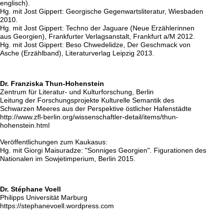
englisch).
Hg. mit Jost Gippert: Georgische Gegenwartsliteratur, Wiesbaden
2010.
Hg. mit Jost Gippert: Techno der Jaguare (Neue Erzählerinnen
aus Georgien), Frankfurter Verlagsanstalt, Frankfurt a/M 2012.
Hg. mit Jost Gippert: Beso Chwedelidze, Der Geschmack von
Asche (Erzählband), Literaturverlag Leipzig 2013.
Dr. Franziska Thun-Hohenstein
Zentrum für Literatur- und Kulturforschung, Berlin
Leitung der Forschungsprojekte Kulturelle Semantik des
Schwarzen Meeres aus der Perspektive östlicher Hafenstädte
http://www.zfl-berlin.org/wissenschaftler-detail/items/thun-
hohenstein.html
Veröffentlichungen zum Kaukasus:
Hg. mit Giorgi Maisuradze: "Sonniges Georgien". Figurationen des
Nationalen im Sowjetimperium, Berlin 2015.
Dr. Stéphane Voell
Philipps Universität Marburg
https://stephanevoell.wordpress.com