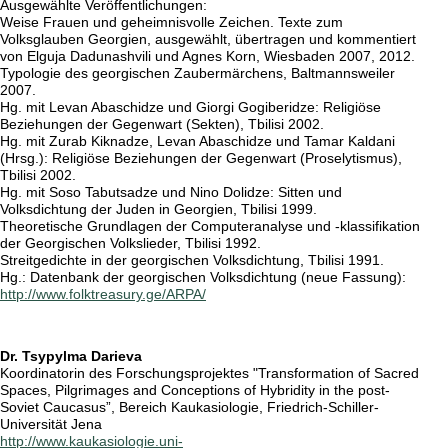
Ausgewählte Veröffentlichungen:
Weise Frauen und geheimnisvolle Zeichen. Texte zum
Volksglauben Georgien, ausgewählt, übertragen und kommentiert
von Elguja Dadunashvili und Agnes Korn, Wiesbaden 2007, 2012.
Typologie des georgischen Zaubermärchens, Baltmannsweiler
2007.
Hg. mit Levan Abaschidze und Giorgi Gogiberidze: Religiöse
Beziehungen der Gegenwart (Sekten), Tbilisi 2002.
Hg. mit Zurab Kiknadze, Levan Abaschidze und Tamar Kaldani
(Hrsg.): Religiöse Beziehungen der Gegenwart (Proselytismus),
Tbilisi 2002.
Hg. mit Soso Tabutsadze und Nino Dolidze: Sitten und
Volksdichtung der Juden in Georgien, Tbilisi 1999.
Theoretische Grundlagen der Computeranalyse und -klassifikation
der Georgischen Volkslieder, Tbilisi 1992.
Streitgedichte in der georgischen Volksdichtung, Tbilisi 1991.
Hg.: Datenbank der georgischen Volksdichtung (neue Fassung):
http://www.folktreasury.ge/ARPA/
Dr. Tsypylma Darieva
Koordinatorin des Forschungsprojektes "Transformation of Sacred
Spaces, Pilgrimages and Conceptions of Hybridity in the post-
Soviet Caucasus”, Bereich Kaukasiologie, Friedrich-Schiller-
Universität Jena
http://www.kaukasiologie.uni-