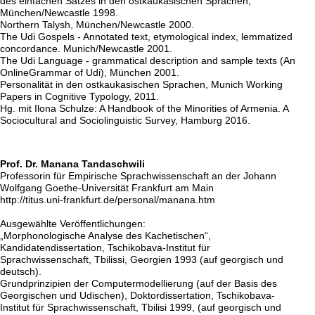
des einfachen Satzes in den ostkaukasischen Sprachen,
München/Newcastle 1998.
Northern Talysh, München/Newcastle 2000.
The Udi Gospels - Annotated text, etymological index, lemmatized
concordance. Munich/Newcastle 2001.
The Udi Language - grammatical description and sample texts (An
OnlineGrammar of Udi), München 2001.
Personalität in den ostkaukasischen Sprachen, Munich Working
Papers in Cognitive Typology, 2011.
Hg. mit Ilona Schulze: A Handbook of the Minorities of Armenia. A
Sociocultural and Sociolinguistic Survey, Hamburg 2016.
Prof. Dr. Manana Tandaschwili
Professorin für Empirische Sprachwissenschaft an der Johann
Wolfgang Goethe-Universität Frankfurt am Main
http://titus.uni-frankfurt.de/personal/manana.htm
Ausgewählte Veröffentlichungen:
„Morphonologische Analyse des Kachetischen“,
Kandidatendissertation, Tschikobava-Institut für
Sprachwissenschaft, Tbilissi, Georgien 1993 (auf georgisch und
deutsch).
Grundprinzipien der Computermodellierung (auf der Basis des
Georgischen und Udischen), Doktordissertation, Tschikobava-
Institut für Sprachwissenschaft, Tbilisi 1999, (auf georgisch und