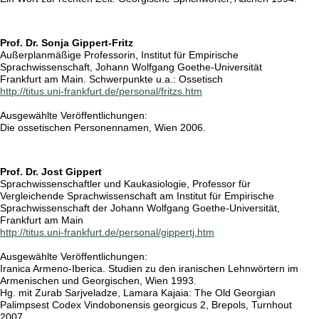
Prof. Dr. Sonja Gippert-Fritz
Außerplanmäßige Professorin, Institut für Empirische
Sprachwissenschaft, Johann Wolfgang Goethe-Universität
Frankfurt am Main. Schwerpunkte u.a.: Ossetisch
http://titus.uni-frankfurt.de/personal/fritzs.htm
Ausgewählte Veröffentlichungen:
Die ossetischen Personennamen, Wien 2006.
Prof. Dr. Jost Gippert
Sprachwissenschaftler und Kaukasiologie, Professor für
Vergleichende Sprachwissenschaft am Institut für Empirische
Sprachwissenschaft der Johann Wolfgang Goethe-Universität,
Frankfurt am Main
http://titus.uni-frankfurt.de/personal/gippertj.htm
Ausgewählte Veröffentlichungen:
Iranica Armeno-Iberica. Studien zu den iranischen Lehnwörtern im
Armenischen und Georgischen, Wien 1993.
Hg. mit Zurab Sarjveladze, Lamara Kajaia: The Old Georgian
Palimpsest Codex Vindobonensis georgicus 2, Brepols, Turnhout
2007.