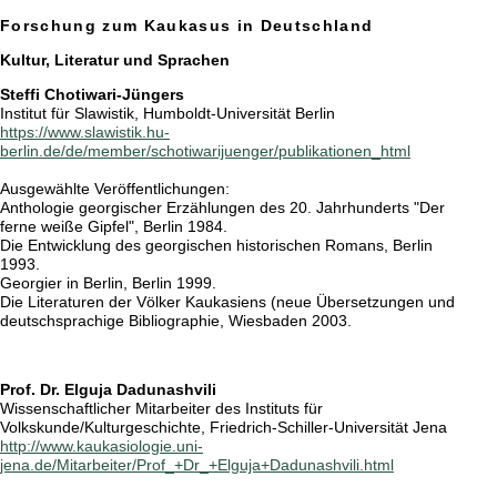
Forschung zum Kaukasus in Deutschland
Kultur, Literatur und Sprachen
Steffi Chotiwari-Jüngers
Institut für Slawistik, Humboldt-Universität Berlin
https://www.slawistik.hu-
berlin.de/de/member/schotiwarijuenger/publikationen_html
Ausgewählte Veröffentlichungen:
Anthologie georgischer Erzählungen des 20. Jahrhunderts "Der
ferne weiße Gipfel", Berlin 1984.
Die Entwicklung des georgischen historischen Romans, Berlin
1993.
Georgier in Berlin, Berlin 1999.
Die Literaturen der Völker Kaukasiens (neue Übersetzungen und
deutschsprachige Bibliographie, Wiesbaden 2003.
Prof. Dr. Elguja Dadunashvili
Wissenschaftlicher Mitarbeiter des Instituts für
Volkskunde/Kulturgeschichte, Friedrich-Schiller-Universität Jena
http://www.kaukasiologie.uni-
jena.de/Mitarbeiter/Prof_+Dr_+Elguja+Dadunashvili.html