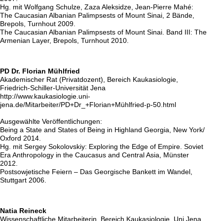
Hg. mit Wolfgang Schulze, Zaza Aleksidze, Jean-Pierre Mahé:
The Caucasian Albanian Palimpsests of Mount Sinai, 2 Bände,
Brepols, Turnhout 2009.
The Caucasian Albanian Palimpsests of Mount Sinai. Band III: The
Armenian Layer, Brepols, Turnhout 2010.
PD Dr. Florian Mühlfried
Akademischer Rat (Privatdozent), Bereich Kaukasiologie,
Friedrich-Schiller-Universität Jena
http://www.kaukasiologie.uni-
jena.de/Mitarbeiter/PD+Dr_+Florian+Mühlfried-p-50.html
Ausgewählte Veröffentlichungen:
Being a State and States of Being in Highland Georgia, New York/
Oxford 2014.
Hg. mit Sergey Sokolovskiy: Exploring the Edge of Empire. Soviet
Era Anthropology in the Caucasus and Central Asia, Münster
2012.
Postsowjetische Feiern – Das Georgische Bankett im Wandel,
Stuttgart 2006.
Natia Reineck
Wissenschaftliche Mitarbeiterin, Bereich Kaukasiologie, Uni Jena