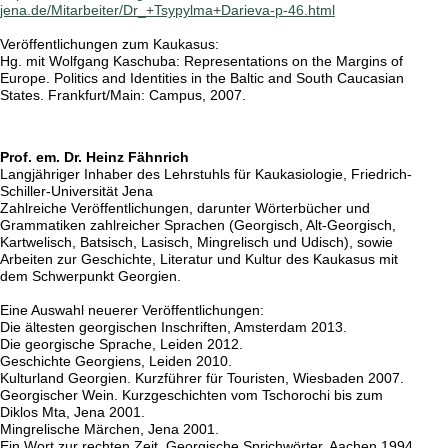
jena.de/Mitarbeiter/Dr_+Tsypylma+Darieva-p-46.html
Veröffentlichungen zum Kaukasus:
Hg. mit Wolfgang Kaschuba: Representations on the Margins of
Europe. Politics and Identities in the Baltic and South Caucasian
States. Frankfurt/Main: Campus, 2007.
Prof. em. Dr. Heinz Fähnrich
Langjähriger Inhaber des Lehrstuhls für Kaukasiologie, Friedrich-
Schiller-Universität Jena
Zahlreiche Veröffentlichungen, darunter Wörterbücher und
Grammatiken zahlreicher Sprachen (Georgisch, Alt-Georgisch,
Kartwelisch, Batsisch, Lasisch, Mingrelisch und Udisch), sowie
Arbeiten zur Geschichte, Literatur und Kultur des Kaukasus mit
dem Schwerpunkt Georgien.
Eine Auswahl neuerer Veröffentlichungen:
Die ältesten georgischen Inschriften, Amsterdam 2013.
Die georgische Sprache, Leiden 2012.
Geschichte Georgiens, Leiden 2010.
Kulturland Georgien. Kurzführer für Touristen, Wiesbaden 2007.
Georgischer Wein. Kurzgeschichten vom Tschorochi bis zum
Diklos Mta, Jena 2001.
Mingrelische Märchen, Jena 2001.
Ein Wort zur rechten Zeit. Georgische Sprichwörter, Aachen 1994.